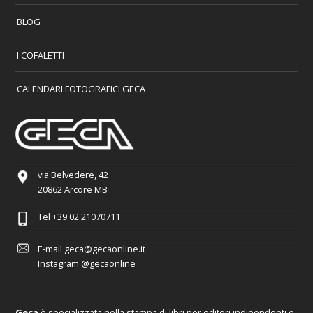
BLOG
I COFALETTI
CALENDARI FOTOGRAFICI GECA
via Belvedere, 42
20862 Arcore MB
Tel
+39 02 21070711
E-mail
geca@gecaonline.it
Instagram
@gecaonline
Geca
è specializzata nella stampa di libri per editori indipendenti e