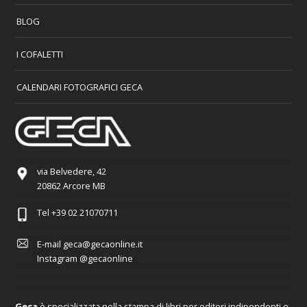
BLOG
I COFALETTI
CALENDARI FOTOGRAFICI GECA
via Belvedere, 42
20862 Arcore MB
Tel
+39 02 21070711
E-mail
geca@gecaonline.it
Instagram
@gecaonline
Geca
è specializzata nella stampa di libri per editori indipendenti e