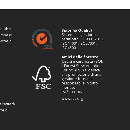
i libri
Sistema Qualità
Sistema di gestione
tampa di
certificato ISO9001:2015,
enzie di
ISO14001, ISO27001,
ISO45001
Amici delle foreste
Ciscra è certificata FSC®.
Il Forest Stewardship
Council (FSC) si dedica
alla promozione di una
gestione forestale
responsabile in tutto il
mondo.
®
FSC
C135006
www.fsc.org
l’attività
re di