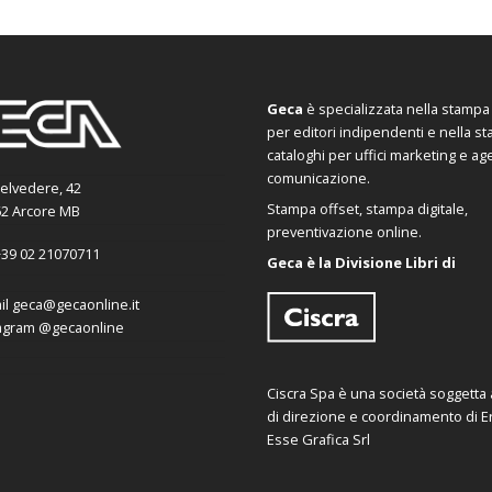
Geca
è specializzata nella stampa d
per editori indipendenti e nella s
cataloghi per uffici marketing e ag
comunicazione.
Belvedere, 42
Stampa offset, stampa digitale,
2 Arcore MB
preventivazione online.
39 02 21070711
Geca è la Divisione Libri di
il
geca@gecaonline.it
agram
@gecaonline
Ciscra Spa è una società soggetta al
di direzione e coordinamento di Er
Esse Grafica Srl