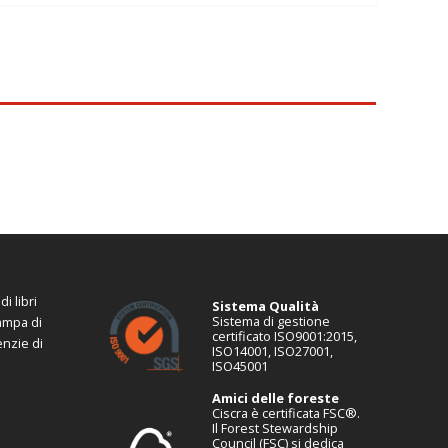
i libri
Sistema Qualità
Sistema di gestione
tampa di
certificato ISO9001:2015,
enzie di
ISO14001, ISO27001,
ISO45001
Amici delle foreste
Ciscra è certificata FSC®.
Il Forest Stewardship
Council (FSC) si dedica