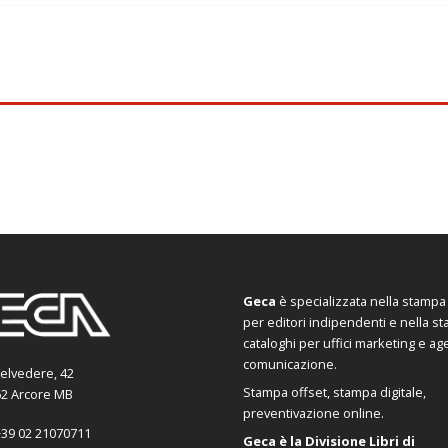
Geca
è specializzata nella stampa d
per editori indipendenti e nella s
cataloghi per uffici marketing e ag
comunicazione.
Belvedere, 42
Stampa offset, stampa digitale,
2 Arcore MB
preventivazione online.
39 02 21070711
Geca è la Divisione Libri di