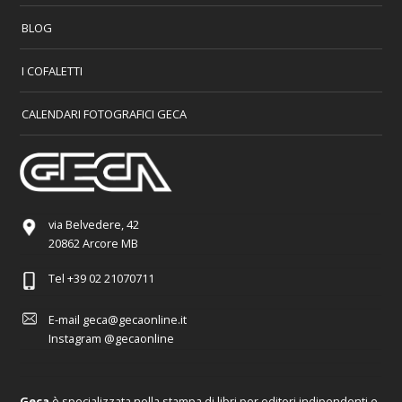
BLOG
I COFALETTI
CALENDARI FOTOGRAFICI GECA
via Belvedere, 42
20862 Arcore MB
Tel
+39 02 21070711
E-mail
geca@gecaonline.it
Instagram
@gecaonline
Geca
è specializzata nella stampa di libri per editori indipendenti e