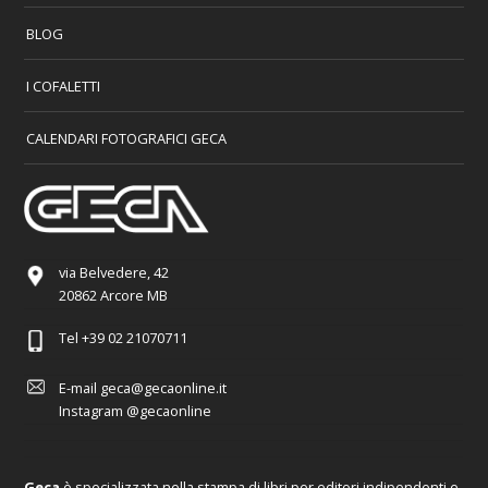
BLOG
I COFALETTI
CALENDARI FOTOGRAFICI GECA
via Belvedere, 42
20862 Arcore MB
Tel
+39 02 21070711
E-mail
geca@gecaonline.it
Instagram
@gecaonline
Geca
è specializzata nella stampa di libri per editori indipendenti e