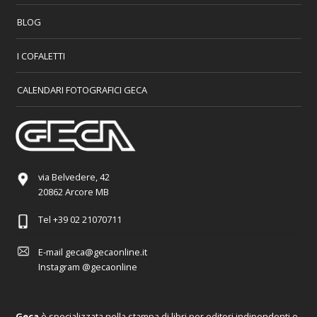
BLOG
I COFALETTI
CALENDARI FOTOGRAFICI GECA
via Belvedere, 42
20862 Arcore MB
Tel
+39 02 21070711
E-mail
geca@gecaonline.it
Instagram
@gecaonline
Geca
è specializzata nella stampa di libri per editori indipendenti e