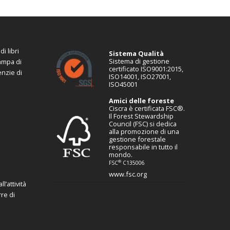
i libri
Sistema Qualità
Sistema di gestione
tampa di
certificato ISO9001:2015,
enzie di
ISO14001, ISO27001,
ISO45001
Amici delle foreste
Ciscra è certificata FSC®.
Il Forest Stewardship
Council (FSC) si dedica
alla promozione di una
gestione forestale
responsabile in tutto il
mondo.
®
FSC
C135006
www.fsc.org
l’attività
re di