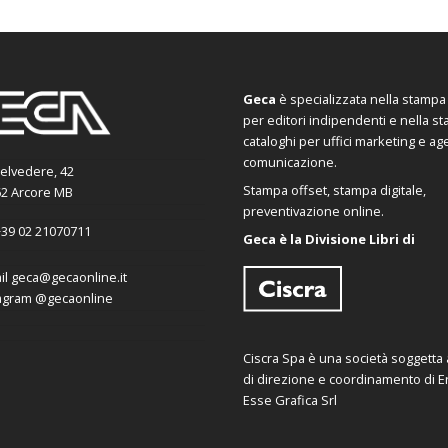
Geca
è specializzata nella stampa d
per editori indipendenti e nella s
cataloghi per uffici marketing e ag
comunicazione.
Belvedere, 42
Stampa offset, stampa digitale,
2 Arcore MB
preventivazione online.
39 02 21070711
Geca è la Divisione Libri di
il
geca@gecaonline.it
agram
@gecaonline
Ciscra Spa è una società soggetta al
di direzione e coordinamento di Er
Esse Grafica Srl