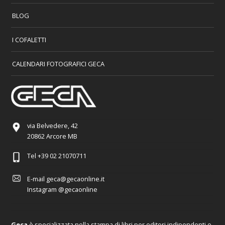
BLOG
I COFALETTI
CALENDARI FOTOGRAFICI GECA
via Belvedere, 42
20862 Arcore MB
Tel
+39 02 21070711
E-mail
geca@gecaonline.it
Instagram
@gecaonline
Geca
è specializzata nella stampa di libri per editori indipendenti e