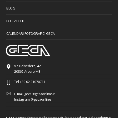
BLOG
I COFALETTI
CALENDARI FOTOGRAFICI GECA
via Belvedere, 42
20862 Arcore MB
Tel
+39 02 21070711
E-mail
geca@gecaonline.it
Instagram
@gecaonline
Geca
è specializzata nella stampa di libri per editori indipendenti e