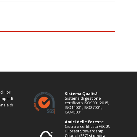
i libri
Sistema Qualità
Sistema di gestione
tampa di
certificato ISO9001:2015,
enzie di
ISO14001, ISO27001,
ISO45001
Amici delle foreste
Ciscra è certificata FSC®.
Il Forest Stewardship
Council (FSC) si dedica