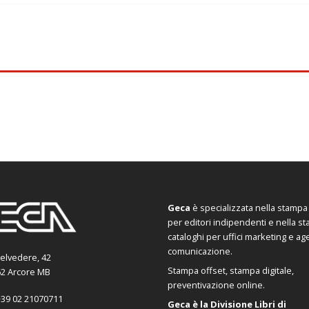
Geca
è specializzata nella stampa d
per editori indipendenti e nella s
cataloghi per uffici marketing e ag
comunicazione.
Belvedere, 42
Stampa offset, stampa digitale,
2 Arcore MB
preventivazione online.
39 02 21070711
Geca è la Divisione Libri di