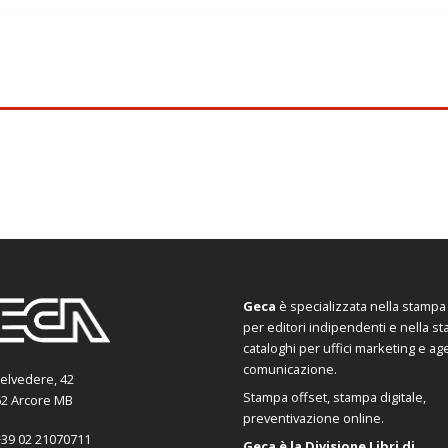
Geca
è specializzata nella stampa d
per editori indipendenti e nella s
cataloghi per uffici marketing e ag
comunicazione.
Belvedere, 42
Stampa offset, stampa digitale,
2 Arcore MB
preventivazione online.
39 02 21070711
Geca è la Divisione Libri di