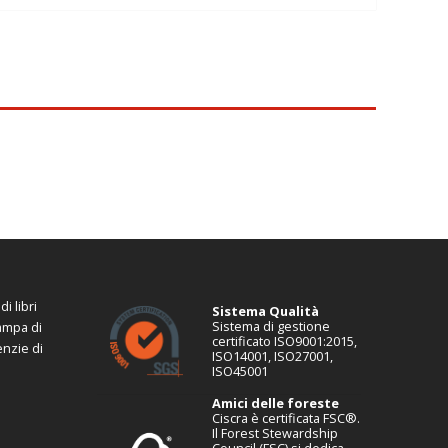
i libri
Sistema Qualità
Sistema di gestione
tampa di
certificato ISO9001:2015,
enzie di
ISO14001, ISO27001,
ISO45001
Amici delle foreste
Ciscra è certificata FSC®.
Il Forest Stewardship