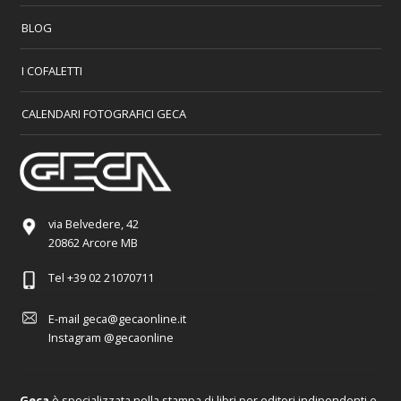
BLOG
I COFALETTI
CALENDARI FOTOGRAFICI GECA
via Belvedere, 42
20862 Arcore MB
Tel
+39 02 21070711
E-mail
geca@gecaonline.it
Instagram
@gecaonline
Geca
è specializzata nella stampa di libri per editori indipendenti e