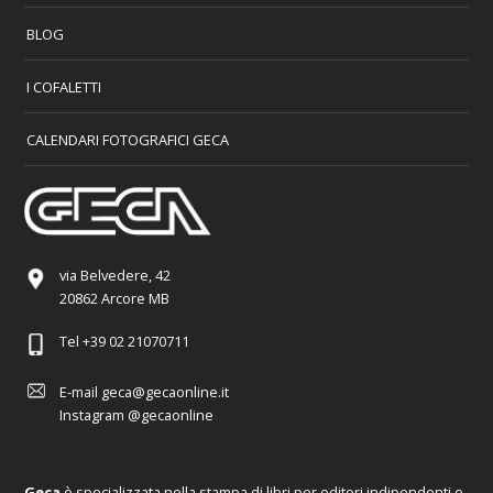
BLOG
I COFALETTI
CALENDARI FOTOGRAFICI GECA
via Belvedere, 42
20862 Arcore MB
Tel
+39 02 21070711
E-mail
geca@gecaonline.it
Instagram
@gecaonline
Geca
è specializzata nella stampa di libri per editori indipendenti e