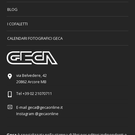
BLOG
I COFALETTI
CALENDARI FOTOGRAFICI GECA
via Belvedere, 42
20862 Arcore MB
Tel
+39 02 21070711
E-mail
geca@gecaonline.it
Instagram
@gecaonline
Geca
è specializzata nella stampa di libri per editori indipendenti e