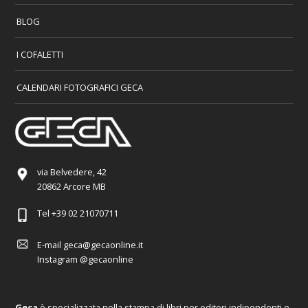
BLOG
I COFALETTI
CALENDARI FOTOGRAFICI GECA
via Belvedere, 42
20862 Arcore MB
Tel
+39 02 21070711
E-mail
geca@gecaonline.it
Instagram
@gecaonline
Geca
è specializzata nella stampa di libri per editori indipendenti e