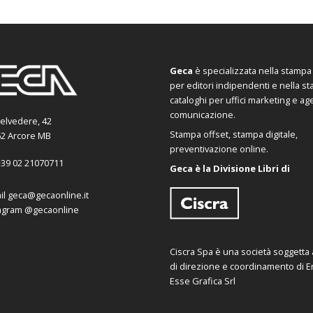
Geca
è specializzata nella stampa d
per editori indipendenti e nella s
cataloghi per uffici marketing e ag
comunicazione.
Belvedere, 42
Stampa offset, stampa digitale,
2 Arcore MB
preventivazione online.
39 02 21070711
Geca è la Divisione Libri di
il
geca@gecaonline.it
agram
@gecaonline
Ciscra Spa è una società soggetta al
di direzione e coordinamento di Er
Esse Grafica Srl