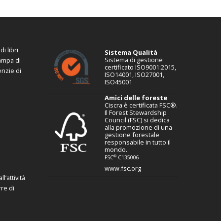
i libri
Sistema Qualità
Sistema di gestione
tampa di
certificato ISO9001:2015,
enzie di
ISO14001, ISO27001,
ISO45001
Amici delle foreste
Ciscra è certificata FSC®.
Il Forest Stewardship
Council (FSC) si dedica
alla promozione di una
gestione forestale
responsabile in tutto il
mondo.
®
FSC
C135006
www.fsc.org
l’attività
re di