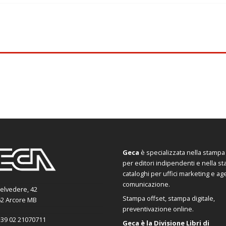
Geca
è specializzata nella stampa d
per editori indipendenti e nella s
cataloghi per uffici marketing e ag
comunicazione.
Belvedere, 42
Stampa offset, stampa digitale,
2 Arcore MB
preventivazione online.
39 02 21070711
Geca è la Divisione Libri di