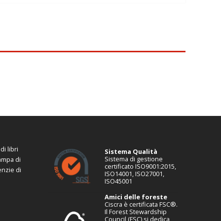
i libri
Sistema Qualità
Sistema di gestione
tampa di
certificato ISO9001:2015,
enzie di
ISO14001, ISO27001,
ISO45001
Amici delle foreste
Ciscra è certificata FSC®.
Il Forest Stewardship
Council (FSC) si dedica