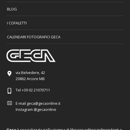
BLOG
I COFALETTI
CALENDARI FOTOGRAFICI GECA
via Belvedere, 42
20862 Arcore MB
Tel
+39 02 21070711
E-mail
geca@gecaonline.it
Instagram
@gecaonline
Geca
è specializzata nella stampa di libri per editori indipendenti e