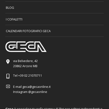
BLOG
I COFALETTI
CALENDARI FOTOGRAFICI GECA
via Belvedere, 42
20862 Arcore MB
Tel
+39 02 21070711
E-mail
geca@gecaonline.it
Instagram
@gecaonline
Geca
è specializzata nella stampa di libri per editori indipendenti e