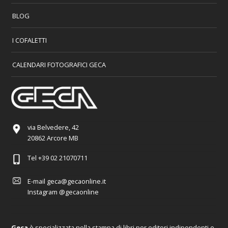
BLOG
I COFALETTI
CALENDARI FOTOGRAFICI GECA
via Belvedere, 42
20862 Arcore MB
Tel
+39 02 21070711
E-mail
geca@gecaonline.it
Instagram
@gecaonline
Geca
è specializzata nella stampa di libri per editori indipendenti e