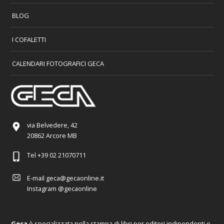
BLOG
I COFALETTI
CALENDARI FOTOGRAFICI GECA
via Belvedere, 42
20862 Arcore MB
Tel
+39 02 21070711
E-mail
geca@gecaonline.it
Instagram
@gecaonline
Geca
è specializzata nella stampa di libri per editori indipendenti e