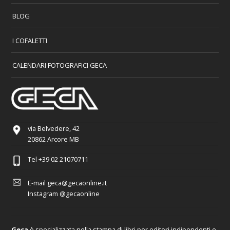
BLOG
I COFALETTI
CALENDARI FOTOGRAFICI GECA
via Belvedere, 42
20862 Arcore MB
Tel
+39 02 21070711
E-mail
geca@gecaonline.it
Instagram
@gecaonline
Geca
è specializzata nella stampa di libri per editori indipendenti e