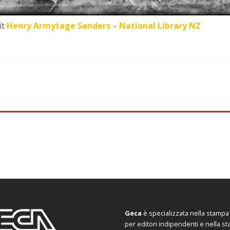
it
Henry Armytage Sanders – National Library NZ
Geca
è specializzata nella stampa d
per editori indipendenti e nella s