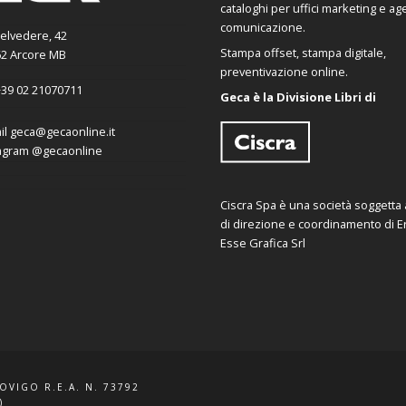
cataloghi per uffici marketing e ag
comunicazione.
Belvedere, 42
Stampa offset, stampa digitale,
2 Arcore MB
preventivazione online.
39 02 21070711
Geca è la Divisione Libri di
il
geca@gecaonline.it
agram
@gecaonline
Ciscra Spa è una società soggetta al
di direzione e coordinamento di Er
Esse Grafica Srl
ROVIGO R.E.A. N. 73792
)