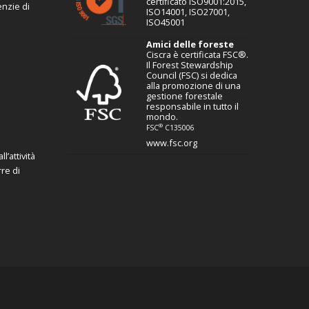
certificato ISO9001:2015,
enzie di
ISO14001, ISO27001,
ISO45001
Amici delle foreste
Ciscra è certificata FSC®.
Il Forest Stewardship
Council (FSC) si dedica
alla promozione di una
gestione forestale
responsabile in tutto il
mondo.
®
FSC
C135006
www.fsc.org
l’attività
re di