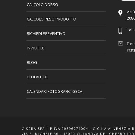
CALCOLO DORSO
via 
2086
CALCOLO PESO PRODOTTO
Tel
+
RICHIEDI PREVENTIVO
E-ma
INVIO FILE
Inst
BLOG
I COFALETTI
CALENDARI FOTOGRAFICI GECA
CISCRA SPA | P.IVA 00896271004 - C.C.I.A.A. VENEZIA 
VIA S. MICHELE 36 - 45020 VILLANOVA DEL GHEBBO (RO