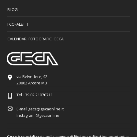
BLOG
I COFALETTI
CALENDARI FOTOGRAFICI GECA
via Belvedere, 42
20862 Arcore MB
Tel
+39 02 21070711
E-mail
geca@gecaonline.it
Instagram
@gecaonline
Geca
è specializzata nella stampa di libri per editori indipendenti e