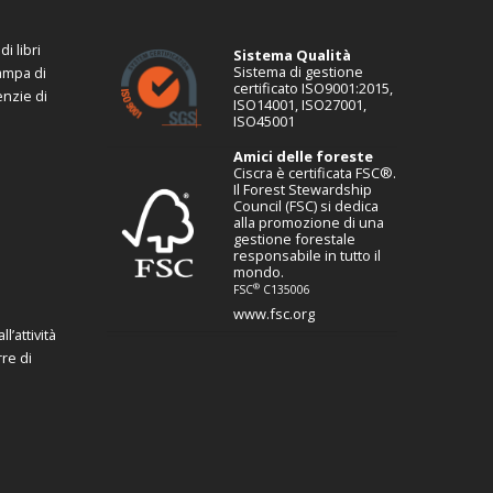
i libri
Sistema Qualità
Sistema di gestione
tampa di
certificato ISO9001:2015,
enzie di
ISO14001, ISO27001,
ISO45001
Amici delle foreste
Ciscra è certificata FSC®.
Il Forest Stewardship
Council (FSC) si dedica
alla promozione di una
gestione forestale
responsabile in tutto il
mondo.
®
FSC
C135006
www.fsc.org
l’attività
re di