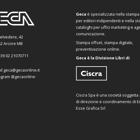
Geca
è specializzata nella stampa d
per editori indipendenti e nella s
cataloghi per uffici marketing e ag
comunicazione.
Belvedere, 42
Stampa offset, stampa digitale,
2 Arcore MB
preventivazione online.
39 02 21070711
Geca è la Divisione Libri di
il
geca@gecaonline.it
agram
@gecaonline
Ciscra Spa è una società soggetta al
di direzione e coordinamento di Er
Esse Grafica Srl