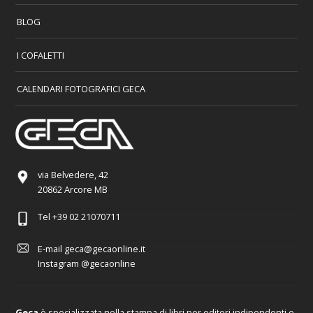
BLOG
I COFALETTI
CALENDARI FOTOGRAFICI GECA
via Belvedere, 42
20862 Arcore MB
Tel
+39 02 21070711
E-mail
geca@gecaonline.it
Instagram
@gecaonline
Geca
è specializzata nella stampa di libri per editori indipendenti e