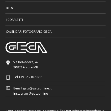
BLOG
I COFALETTI
CALENDARI FOTOGRAFICI GECA
via Belvedere, 42
20862 Arcore MB
Tel
+39 02 21070711
E-mail
geca@gecaonline.it
Instagram
@gecaonline
Geca
è specializzata nella stampa di libri per editori indipendenti e