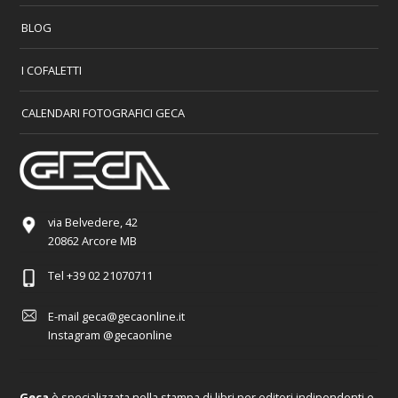
BLOG
I COFALETTI
CALENDARI FOTOGRAFICI GECA
via Belvedere, 42
20862 Arcore MB
Tel
+39 02 21070711
E-mail
geca@gecaonline.it
Instagram
@gecaonline
Geca
è specializzata nella stampa di libri per editori indipendenti e