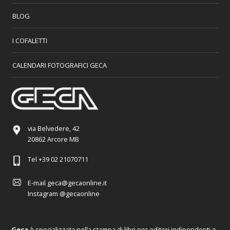
BLOG
I COFALETTI
CALENDARI FOTOGRAFICI GECA
via Belvedere, 42
20862 Arcore MB
Tel
+39 02 21070711
E-mail
geca@gecaonline.it
Instagram
@gecaonline
Geca
è specializzata nella stampa di libri per editori indipendenti e