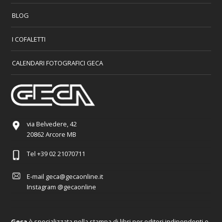
BLOG
I COFALETTI
CALENDARI FOTOGRAFICI GECA
via Belvedere, 42
20862 Arcore MB
Tel
+39 02 21070711
E-mail
geca@gecaonline.it
Instagram
@gecaonline
Geca
è specializzata nella stampa di libri per editori indipendenti e