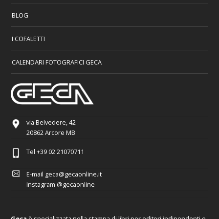
BLOG
I COFALETTI
CALENDARI FOTOGRAFICI GECA
via Belvedere, 42
20862 Arcore MB
Tel
+39 02 21070711
E-mail
geca@gecaonline.it
Instagram
@gecaonline
Geca
è specializzata nella stampa di libri per editori indipendenti e