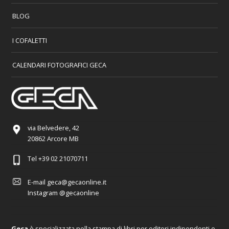
BLOG
I COFALETTI
CALENDARI FOTOGRAFICI GECA
via Belvedere, 42
20862 Arcore MB
Tel
+39 02 21070711
E-mail
geca@gecaonline.it
Instagram
@gecaonline
Geca
è specializzata nella stampa di libri per editori indipendenti e