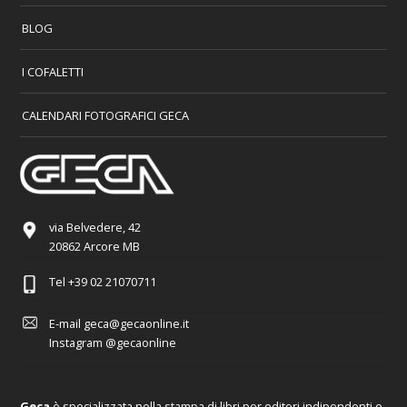
BLOG
I COFALETTI
CALENDARI FOTOGRAFICI GECA
via Belvedere, 42
20862 Arcore MB
Tel
+39 02 21070711
E-mail
geca@gecaonline.it
Instagram
@gecaonline
Geca
è specializzata nella stampa di libri per editori indipendenti e