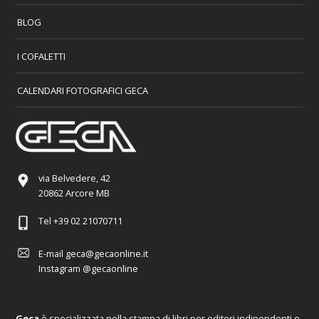
BLOG
I COFALETTI
CALENDARI FOTOGRAFICI GECA
via Belvedere, 42
20862 Arcore MB
Tel
+39 02 21070711
E-mail
geca@gecaonline.it
Instagram
@gecaonline
Geca
è specializzata nella stampa di libri per editori indipendenti e