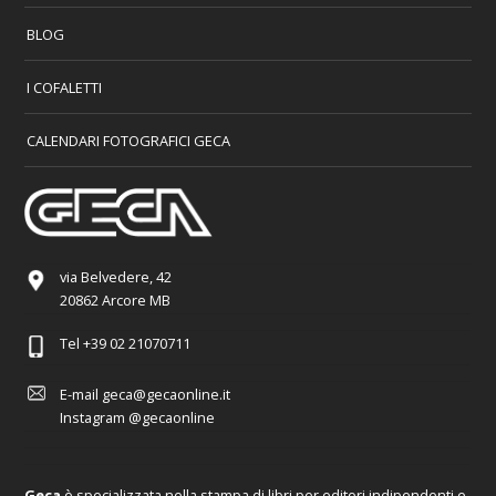
BLOG
I COFALETTI
CALENDARI FOTOGRAFICI GECA
via Belvedere, 42
20862 Arcore MB
Tel
+39 02 21070711
E-mail
geca@gecaonline.it
Instagram
@gecaonline
Geca
è specializzata nella stampa di libri per editori indipendenti e