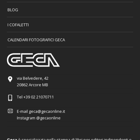
BLOG
I COFALETTI
CALENDARI FOTOGRAFICI GECA
via Belvedere, 42
20862 Arcore MB
Tel
+39 02 21070711
E-mail
geca@gecaonline.it
Instagram
@gecaonline
Geca
è specializzata nella stampa di libri per editori indipendenti e