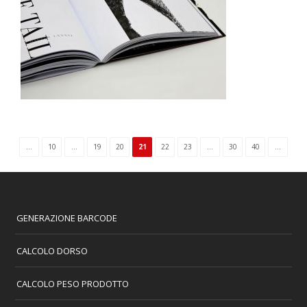
...
10
...
19
20
21
22
23
...
30
40
...
GENERAZIONE BARCODE
CALCOLO DORSO
CALCOLO PESO PRODOTTO