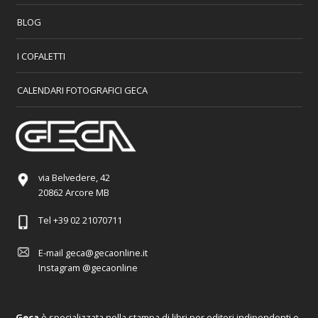
BLOG
I COFALETTI
CALENDARI FOTOGRAFICI GECA
via Belvedere, 42
20862 Arcore MB
Tel
+39 02 21070711
E-mail
geca@gecaonline.it
Instagram
@gecaonline
Geca
è specializzata nella stampa di libri per editori indipendenti e