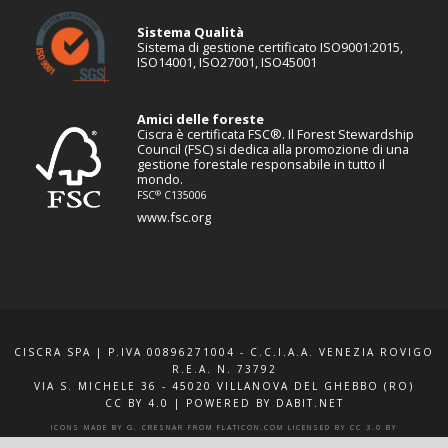
Sistema Qualità
Sistema di gestione certificato ISO9001:2015,
ISO14001, ISO27001, ISO45001
Amici delle foreste
Ciscra è certificata FSC®. Il Forest Stewardship
Council (FSC) si dedica alla promozione di una
gestione forestale responsabile in tutto il
mondo.
®
FSC
C135006
www.fsc.org
CISCRA SPA | P.IVA 00896271004 - C.C.I.A.A. VENEZIA ROVIGO
R.E.A. N. 73792
VIA S. MICHELE 36 - 45020 VILLANOVA DEL GHEBBO (RO)
CC BY 4.0
|
POWERED BY DABIT.NET
ICONS MADE BY
G. CRESNAR
FROM
FLATICON.COM
LICENSED BY
CC 3.0 BY