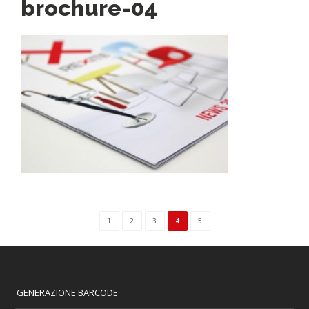
brochure-04
1
2
3
4
5
GENERAZIONE BARCODE