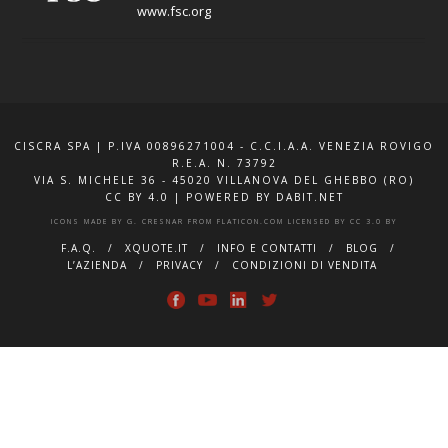
www.fsc.org
CISCRA SPA | P.IVA 00896271004 - C.C.I.A.A. VENEZIA ROVIGO
R.E.A. N. 73792
VIA S. MICHELE 36 - 45020 VILLANOVA DEL GHEBBO (RO)
CC BY 4.0
|
POWERED BY DABIT.NET
ICONS MADE BY
G. CRESNAR
FROM
FLATICON.COM
LICENSED BY
CC 3.0 BY
F.A.Q.
XQUOTE.IT
INFO E CONTATTI
BLOG
L’AZIENDA
PRIVACY
CONDIZIONI DI VENDITA