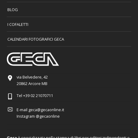
BLOG
I COFALETTI
CALENDARI FOTOGRAFICI GECA
via Belvedere, 42
20862 Arcore MB
Tel
+39 02 21070711
E-mail
geca@gecaonline.it
Instagram
@gecaonline
Geca
è specializzata nella stampa di libri per editori indipendenti e