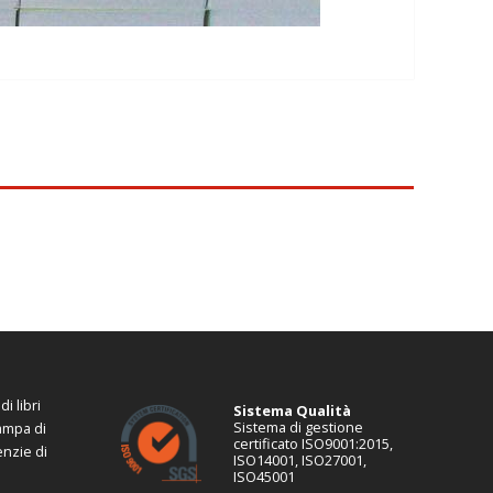
i libri
Sistema Qualità
Sistema di gestione
tampa di
certificato ISO9001:2015,
enzie di
ISO14001, ISO27001,
ISO45001