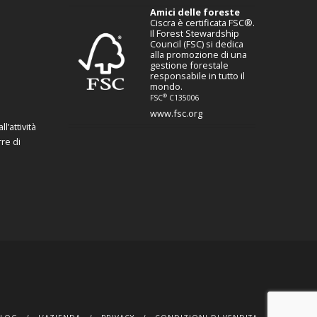
Amici delle foreste
Ciscra è certificata FSC®.
Il Forest Stewardship
Council (FSC) si dedica
alla promozione di una
gestione forestale
responsabile in tutto il
mondo.
®
FSC
C135006
www.fsc.org
l’attività
re di