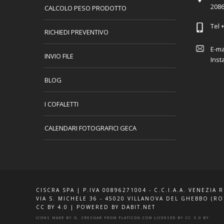
2086
CALCOLO PESO PRODOTTO
Tel
+
RICHIEDI PREVENTIVO
E-ma
INVIO FILE
Inst
BLOG
I COFALETTI
CALENDARI FOTOGRAFICI GECA
CISCRA SPA | P.IVA 00896271004 - C.C.I.A.A. VENEZIA 
VIA S. MICHELE 36 - 45020 VILLANOVA DEL GHEBBO (RO
CC BY 4.0
|
POWERED BY DABIT.NET
ICONS MADE BY
G. CRESNAR
FROM
FLATICON.COM
LICENSED BY
CC 3.0 BY