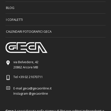
BLOG
I COFALETTI
CALENDARI FOTOGRAFICI GECA
via Belvedere, 42
20862 Arcore MB
Tel
+39 02 21070711
E-mail
geca@gecaonline.it
Instagram
@gecaonline
Geca
è specializzata nella stampa di libri per editori indipendenti e