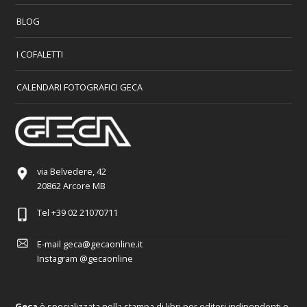
BLOG
I COFALETTI
CALENDARI FOTOGRAFICI GECA
via Belvedere, 42
20862 Arcore MB
Tel
+39 02 21070711
E-mail
geca@gecaonline.it
Instagram
@gecaonline
Geca
è specializzata nella stampa di libri per editori indipendenti e