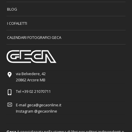
BLOG
I COFALETTI
CALENDARI FOTOGRAFICI GECA
via Belvedere, 42
20862 Arcore MB
Tel
+39 02 21070711
E-mail
geca@gecaonline.it
Instagram
@gecaonline
Geca
è specializzata nella stampa di libri per editori indipendenti e