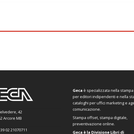
Geca
è specializzata nella stampa d
per editori indipendenti e nella s
cataloghi per uffici marketing e ag
comunicazione.
Belvedere, 42
Stampa offset, stampa digitale,
2 Arcore MB
preventivazione online.
39 02 21070711
Geca è la Divisione Libri di