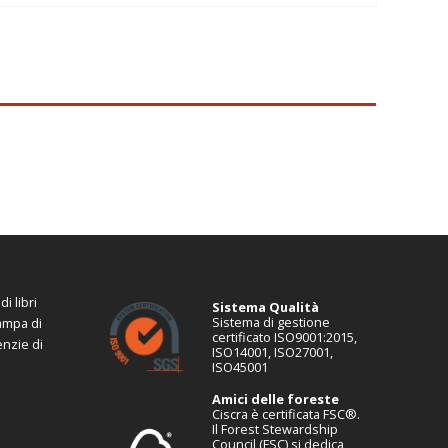
i libri
Sistema Qualità
Sistema di gestione
tampa di
certificato ISO9001:2015,
enzie di
ISO14001, ISO27001,
ISO45001
Amici delle foreste
Ciscra è certificata FSC®.
Il Forest Stewardship
Council (FSC) si dedica