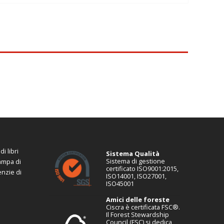
i libri
Sistema Qualità
Sistema di gestione
tampa di
certificato ISO9001:2015,
enzie di
ISO14001, ISO27001,
ISO45001
Amici delle foreste
Ciscra è certificata FSC®.
Il Forest Stewardship
Council (FSC) si dedica