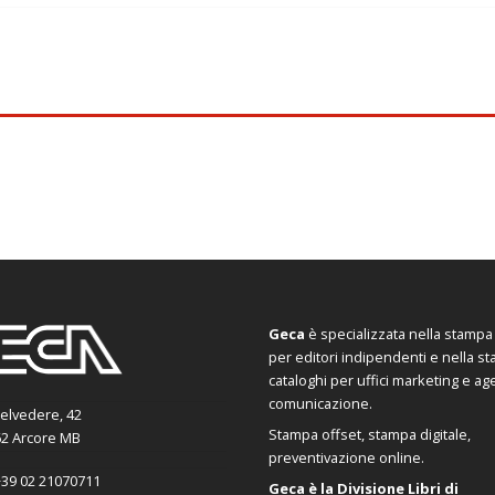
Geca
è specializzata nella stampa d
per editori indipendenti e nella s
cataloghi per uffici marketing e ag
comunicazione.
Belvedere, 42
Stampa offset, stampa digitale,
2 Arcore MB
preventivazione online.
39 02 21070711
Geca è la Divisione Libri di