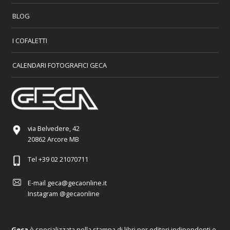
BLOG
I COFALETTI
CALENDARI FOTOGRAFICI GECA
via Belvedere, 42
20862 Arcore MB
Tel
+39 02 21070711
E-mail
geca@gecaonline.it
Instagram
@gecaonline
Geca
è specializzata nella stampa di libri per editori indipendenti e