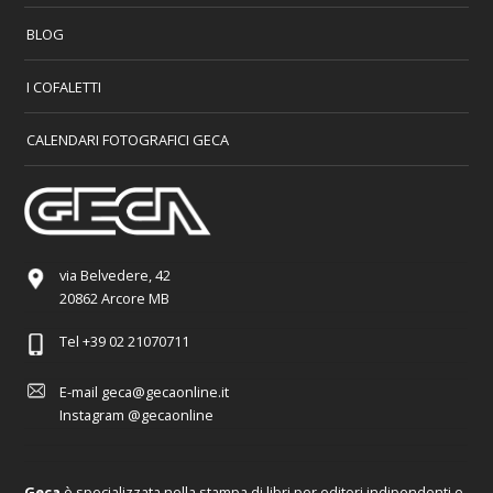
BLOG
I COFALETTI
CALENDARI FOTOGRAFICI GECA
via Belvedere, 42
20862 Arcore MB
Tel
+39 02 21070711
E-mail
geca@gecaonline.it
Instagram
@gecaonline
Geca
è specializzata nella stampa di libri per editori indipendenti e